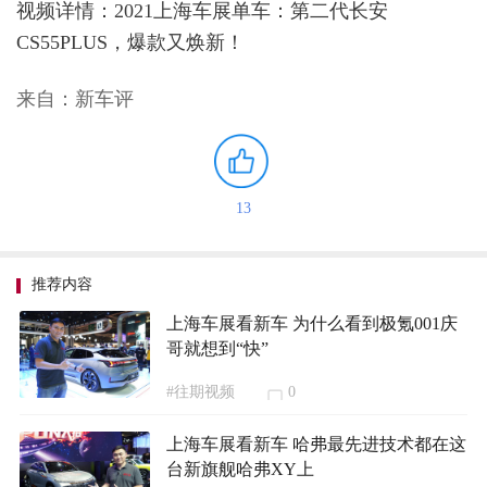
视频详情：2021上海车展单车：第二代长安
CS55PLUS，爆款又焕新！
来自：新车评
13
推荐内容
上海车展看新车 为什么看到极氪001庆
哥就想到“快”
#往期视频
0
上海车展看新车 哈弗最先进技术都在这
台新旗舰哈弗XY上