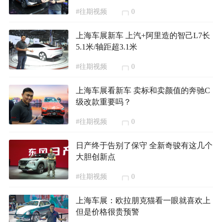
#往期视频
0
上海车展新车 上汽+阿里造的智己L7长
5.1米/轴距超3.1米
#往期视频
0
上海车展看新车 卖标和卖颜值的奔驰C
级改款重要吗？
#往期视频
0
日产终于告别了保守 全新奇骏有这几个
大胆创新点
#往期视频
0
上海车展：欧拉朋克猫看一眼就喜欢上
但是价格很贵预警