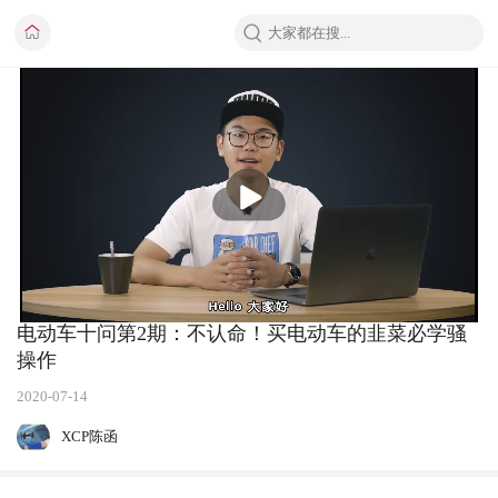
播
放
电动车十问第2期：不认命！买电动车的韭菜必学骚
操作
2020-07-14
XCP陈函