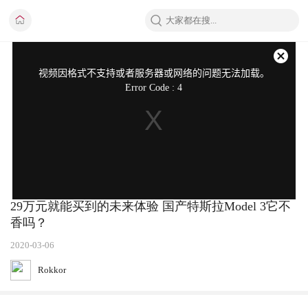
This
is
a
关
modal
视频因格式不支持或者服务器或网络的问题无法加载。
window.
闭
Error Code : 4
弹
窗
29万元就能买到的未来体验 国产特斯拉Model 3它不
香吗？
2020-03-06
Rokkor