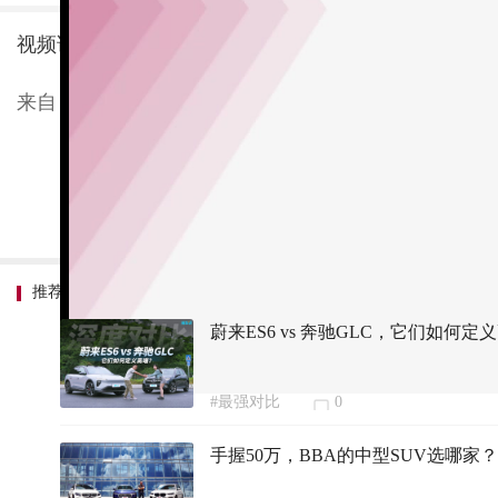
视频详情：当高配置、高素质遇上高品牌溢价，你该如
来自：新车评
推荐内容
蔚来ES6 vs 奔驰GLC，它们如何定
#最强对比
0
手握50万，BBA的中型SUV选哪家？