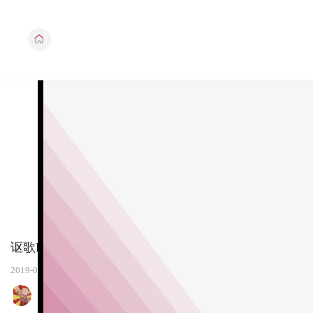
讴歌RDX对比奔驰GLC：旧事重提，你愿意为什么买
2019-02-19
XCP柳笛