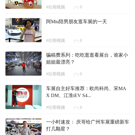
#往期视频
0
阿Miu陪男朋友逛车展的一天
#往期视频
0
骗稿费系列：吃吃逛逛看展台，谁家小
姐姐最漂亮？
#往期视频
0
车展自主好车推荐：欧尚科尚、宋MA
X DM、江淮iEV S4...
#往期视频
0
一小时速攻： 庆哥给广州车展重磅新车
打几颗星？