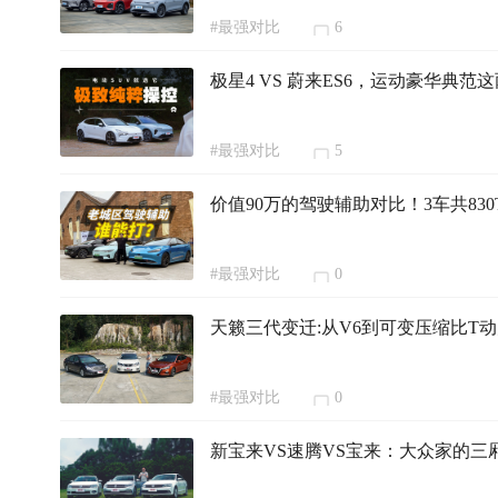
#最强对比
6
极星4 VS 蔚来ES6，运动豪华典范
#最强对比
5
价值90万的驾驶辅助对比！3车共830
#最强对比
0
天籁三代变迁:从V6到可变压缩比T
#最强对比
0
新宝来VS速腾VS宝来：大众家的三