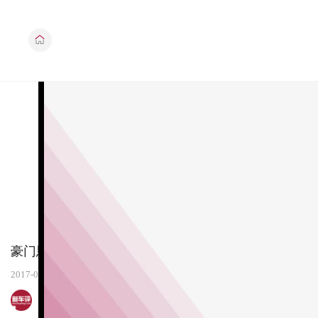
豪门恩怨：奔驰E级、奥迪A6L、宝马5系横评
2017-08-14
新车评网