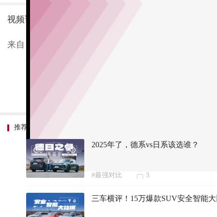
视频详情：奔驰E级、宝马5系和奥迪A6是三个老冤家
来自：新车评
推荐内容
2025年了，德系vs日系该选谁？
#最强对比
3
三车横评！15万爆款SUV安全智能