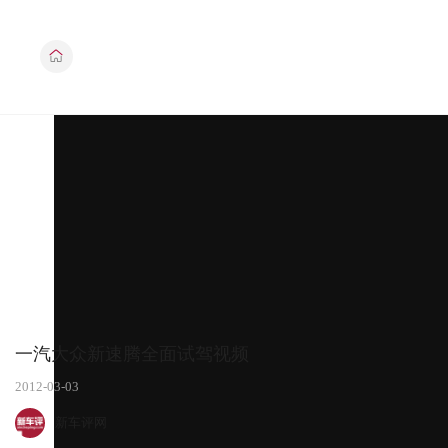
一汽大众新速腾全面试驾视频
2012-03-03
新车评网