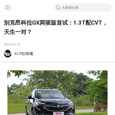
别克昂科拉GX两驱版首试：1.3T配CVT，
天生一对？
2019-07-10
XCP彭煜曦