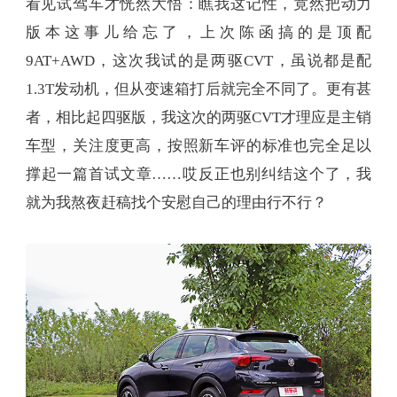
看见试驾车才恍然大悟：瞧我这记性，竟然把动力
版本这事儿给忘了，上次陈函搞的是顶配
9AT+AWD，这次我试的是两驱CVT，虽说都是配
1.3T发动机，但从变速箱打后就完全不同了。更有甚
者，相比起四驱版，我这次的两驱CVT才理应是主销
车型，关注度更高，按照新车评的标准也完全足以
撑起一篇首试文章……哎反正也别纠结这个了，我
就为我熬夜赶稿找个安慰自己的理由行不行？