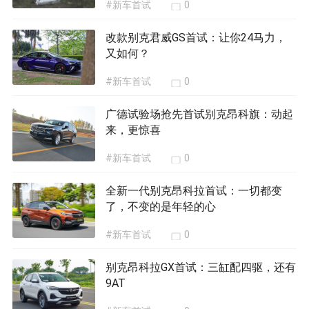
改款别克君威GS首试：让你24马力，
又如何？
#新车首试
0
广德试验场抢先首试别克昂科旗：动起
来，更惊喜
#新车首试
0
全新一代别克昂科拉首试：一切都变
了，不变的是年轻的心
#新车首试
0
别克昂科拉GX首试：三缸配四驱，还有
9AT
#新车首试
0