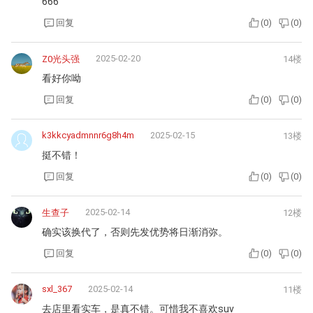
666
回复
(
0
)
(
0
)
2025-02-20
Z0光头强
14楼
看好你呦
回复
(
0
)
(
0
)
k3kkcyadmnnr6g8h4m
2025-02-15
13楼
挺不错！
回复
(
0
)
(
0
)
2025-02-14
生查子
12楼
确实该换代了，否则先发优势将日渐消弥。
回复
(
0
)
(
0
)
sxl_367
2025-02-14
11楼
去店里看实车，是真不错。可惜我不喜欢suv