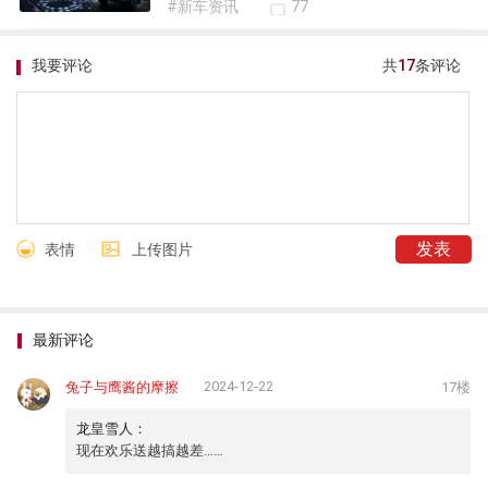
#新车资讯
77
我要评论
共
17
条评论
表情
上传图片
最新评论
2024-12-22
兔子与鹰酱的摩擦
17楼
龙皇雪人：
现在欢乐送越搞越差……