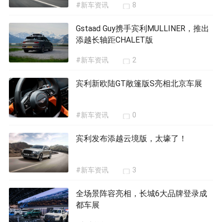
#新车资讯
8
Gstaad Guy携手宾利MULLINER，推出
添越长轴距CHALET版
#新车资讯
2
宾利新欧陆GT敞篷版S亮相北京车展
#新车资讯
0
宾利发布添越云境版，太壕了！
#新车资讯
3
全场景阵容亮相，长城6大品牌登录成
都车展