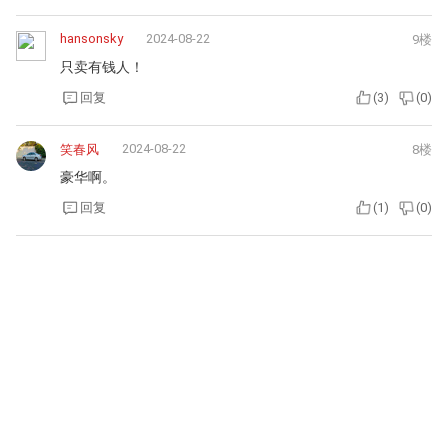
hansonsky
2024-08-22
9楼
只卖有钱人！
回复
(
3
)
(
0
)
2024-08-22
笑春风
8楼
豪华啊。
回复
(
1
)
(
0
)
2024-08-22
龙皇雪人
7楼
有钱人的大玩具……
回复
(
1
)
(
0
)
2024-08-22
龙皇雪人
6楼
兔子与鹰酱的摩擦：
纯为积分;;;;