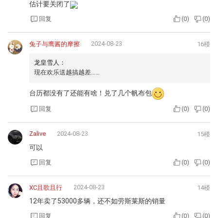
估计要关闭了
回复
(
0
)
(
0
)
2024-08-23
兔子与鹰酱的摩擦
16楼
龙皇雪人：
现在欢乐送越搞越差……
台历都没有了还能有啥！兑了几个帆布包
回复
(
0
)
(
0
)
Zalive
2024-08-23
15楼
可以
回复
(
0
)
(
0
)
2024-08-23
XC且歌且行
14楼
12年卖了53000多辆，还不如劳斯莱斯的销量
回复
(
0
)
(
0
)