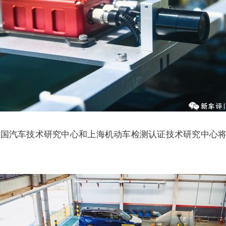
汽车技术研究中心和上海机动车检测认证技术研究中心将与泛