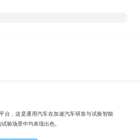
试验平台，这是通用汽车在加速汽车研发与试验智能
泛的试验场景中均表现出色。