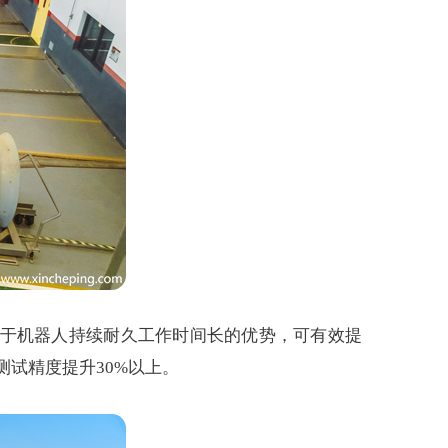
得益于机器人持续耐久工作时间长的优势，可有效提
测试精度提升30%以上。