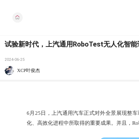
试验新时代，上汽通用RoboTest无人化智
2024-06-25
XCP叶俊杰
6月25日，上汽通用汽车正式对外全景展现整车
化、高效化进程中所取得的重要成果。并且，Ro