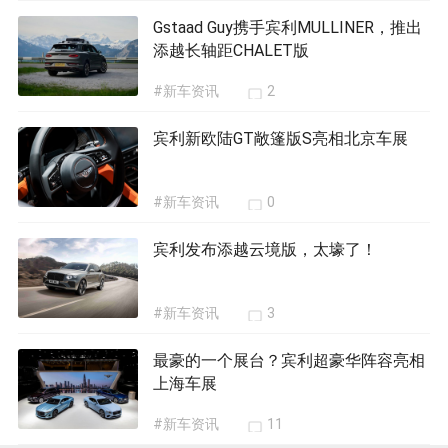
Gstaad Guy携手宾利MULLINER，推出
添越长轴距CHALET版
#新车资讯
2
宾利新欧陆GT敞篷版S亮相北京车展
#新车资讯
0
宾利发布添越云境版，太壕了！
#新车资讯
3
最豪的一个展台？宾利超豪华阵容亮相
上海车展
#新车资讯
11