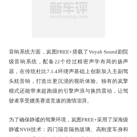
音响系统方面，岚图FREE+搭载了Voyah Sound剧院
级音响系统，配备22个经过精密声学布局的扬声
器，在传统杜比7.1.4环绕声基础上创新加入主副驾
头枕音响，打造出更沉浸的视听体验。独有的岚擎
模式还能带来超跑级的引擎声浪与换挡震动，让驾
驶者享受媲美赛道竞速的激情澎湃。
为了确保静谧的驾乘环境，岚图FREE+采用了深海级
静谧NVH技术：四门隔音隔热玻璃、高刚度车身和