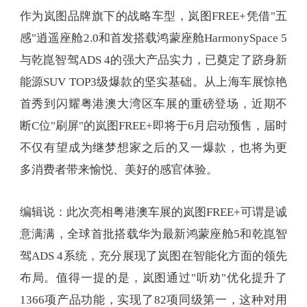
作为岚图品牌旗下的战略车型，岚图FREE+凭借"五
感"逍遥座舱2.0和首发搭载鸿蒙座舱HarmonySpace 5
与乾崑智驾ADS 4的强大产品实力，已奠定了跻身新
能源SUV TOP3级爆款的坚实基础。从上海车展惊艳
首秀到闪耀粤港澳大湾区车展的重磅登场，近期不
断C位"刷屏"的岚图FREE+即将于6月启动预售，届时
不仅有望成为继梦想家之后的又一爆款，也将为更
多消费者带来愉悦、美好的感官体验。
编辑说：此次亮相粤港澳车展的岚图FREE+可谓是诚
意满满，全球首批搭载华为最新鸿蒙座舱5和乾崑智
驾ADS 4系统，充分展现了岚图在智能化方面的领先
布局。值得一提的是，岚图通过"听劝"优化提升了
1366项产品功能，实现了82项同级第一，这种对用