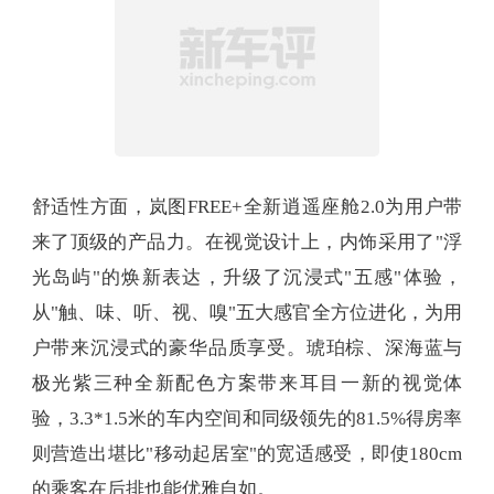
舒适性方面，岚图FREE+全新逍遥座舱2.0为用户带
来了顶级的产品力。在视觉设计上，内饰采用了"浮
光岛屿"的焕新表达，升级了沉浸式"五感"体验，
从"触、味、听、视、嗅"五大感官全方位进化，为用
户带来沉浸式的豪华品质享受。琥珀棕、深海蓝与
极光紫三种全新配色方案带来耳目一新的视觉体
验，3.3*1.5米的车内空间和同级领先的81.5%得房率
则营造出堪比"移动起居室"的宽适感受，即使180cm
的乘客在后排也能优雅自如。