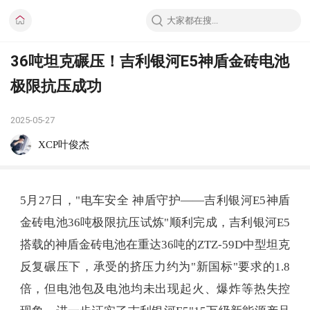
36吨坦克碾压！吉利银河E5神盾金砖电池
极限抗压成功
2025-05-27
XCP叶俊杰
5月27日，"电车安全 神盾守护——吉利银河E5神盾
金砖电池36吨极限抗压试炼"顺利完成，吉利银河E5
搭载的神盾金砖电池在重达36吨的ZTZ-59D中型坦克
反复碾压下，承受的挤压力约为"新国标"要求的1.8
倍，但电池包及电池均未出现起火、爆炸等热失控