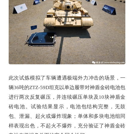
此次试炼模拟了车辆遭遇极端外力冲击的场景，一
辆36吨的ZTZ-59D坦克以单边履带对神盾金砖电池包
进行两次反复碾压，并连续碾压单块及10块神盾金
砖电池。试验结果显示，电池包结构完整，无鼓
包、泄漏、起火或爆炸现象；单体和多块电池组同
样表现出色，不起火不爆炸，充分验证了神盾金砖