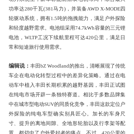
功率达280千瓦(381马力)，并装备AWD X-MODE四
轮驱动系统，拥有1.5吨的拖拽能力，满足户外探险
和轻度越野需求。电池组采用74.7kWh容量的三元锂
电池，WLTP工况下续航里程可达420公里，满足日
常和短途旅行使用需求。
编辑说：
丰田bZ Woodland的推出，清晰展现了传统
车企在电动化转型过程中的差异化策略。通过在电
动车中植入丰田长期积累的越野基因，丰田正试图
在纯电市场开辟一条独特赛道。相比于多数品牌集
中在城市型电动SUV的同质化竞争，丰田这款定位户
外探险的纯电车型确实别具匠心。加长的车身尺
寸、提升的离地间隙、全地形轮胎以及行李架等配
置，都切中了户外爱好者的痛点。不过，420公里的