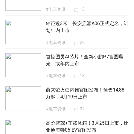
#电车资讯
13
轴距近3米！长安启源A06正式定名，计
划年内上市
#电车资讯
22
首搭图灵AI芯片！全新小鹏P7官图曝
光，或年内上市
#电车资讯
13
蔚来萤火虫内饰官图发布！预售14.88
万起，4月19日上市
#电车资讯
22
高阶智驾+车载冰箱！3月25日上市，比
亚迪海狮05 EV官图发布