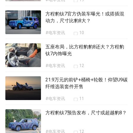
方程豹钛7官方伪装车曝光！或搭插混
动力，尺寸比豹8大？
#电车资讯
10
五座布局，比方程豹豹8还大？方程豹
钛7内饰曝光
#电车资讯
12
21.9万元的前铲+桶椅+轮毂！仰望U9碳
纤维选装套件开售
#电车资讯
11
方程豹钛7预告发布，尺寸或超越豹8？
#电车资讯
12