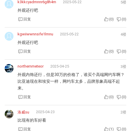
k3kkcyadmnnr6g8h4m
2025-05-22
5楼
外观还行吧
回复
(
0
)
(
0
)
kgwiiwwnnsife1lmnu
2025-05-22
4楼
外观还行吧
回复
(
0
)
(
0
)
northernmeteor
2025-04-25
3楼
外观内饰还行，但是30万的价格了，谁买个高端网约车啊？
比亚迪现在和埃安一样，网约车太多，品牌形象高端不起
来。
回复
(
0
)
(
0
)
2025-04-23
洛威su
2楼
比现有的车好看
回复
(
1
)
(
0
)