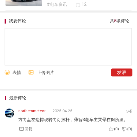
#电车资讯
12
我要评论
共
5
条评论
表情
上传图片
最新评论
northernmeteor
2025-04-25
5楼
方向盘左边惊现转向灯拨杆，薄智3老车主哭晕在厕所里。
回复
(
0
)
(
0
)