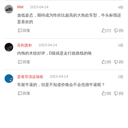
IRM
2025-04-24
4楼
放低姿态，期待成为性价比超高的大热款车型，牛头标我还
是喜欢的
回复
(
1
)
(
0
)
2025-04-24
宾利质朴
3楼
内饰的木纹好评，D级就是走行政路线的咯
回复
(
0
)
(
0
)
2025-04-24
是谁导演这场戏
2楼
车挺牛逼的，但是不知道价格会不会也很牛逼呢？
回复
(
0
)
(
0
)
2025-04-24
吃鸡大神
1楼
丰田精神了
回复
(
0
)
(
0
)