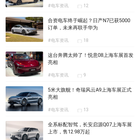
#电车资讯
12
合资电车终于崛起？日产N7已获5000
订单，未来再联手华为
#电车资讯
18
这台奔腾太帅了！悦意08上海车展首发
亮相
#电车资讯
9
5米大旗舰！奇瑞风云A9上海车展正式
亮相
#电车资讯
13
全系标配智驾，长安启源Q07上海车展
上市，售12.98万起