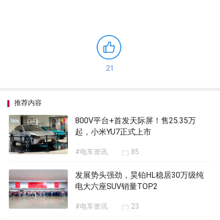
21
推荐内容
800V平台+首发天际屏！售25.35万
起，小米YU7正式上市
#电车资讯
85
发展势头强劲，昊铂HL稳居30万级纯
电大六座SUV销量TOP2
#电车资讯
23