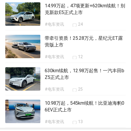
14.99万起，47项更新+620km续航！别
克新款E5正式上市
#电车资讯
24
带牵引资质！25.28万元，星纪元ET露
营版上市
#电车资讯
12
630km续航，12.98万起售！一汽丰田b
Z5正式上市
#电车资讯
25
10.98万起，545km续航！比亚迪海豹0
6EV正式上市
#电车资讯
13