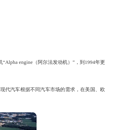
a engine（阿尔法发动机）”，到1994年更
，现代汽车根据不同汽车市场的需求，在美国、欧