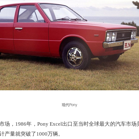
现代Pony
，1986年，Pony Excel出口至当时全球最大的汽车市
计产量就突破了1000万辆。