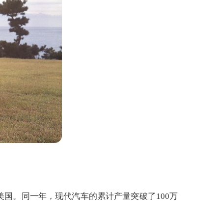
场美国。同一年，现代汽车的累计产量突破了100万