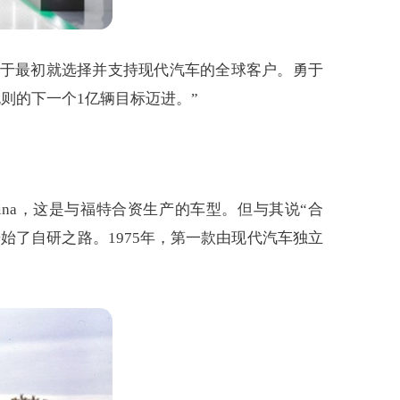
功于最初就选择并支持现代汽车的全球客户。勇于
则的下一个1亿辆目标迈进。”
ina，这是与福特合资生产的车型。但与其说“合
始了自研之路。1975年，第一款由现代汽车独立