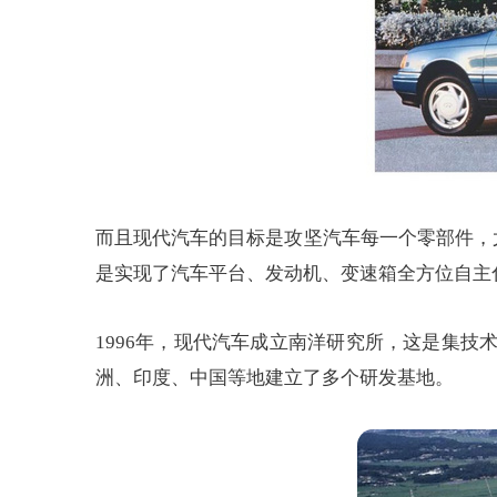
而且现代汽车的目标是攻坚汽车每一个零部件，尤其是
是实现了汽车平台、发动机、变速箱全方位自主
1996年，现代汽车成立南洋研究所，这是集
洲、印度、中国等地建立了多个研发基地。