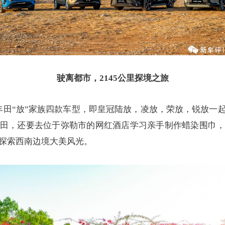
驶离都市，2145公里探境之旅
丰田“放”家族四款车型，即皇冠陆放，凌放，荣放，锐放一
田，还要去位于弥勒市的网红酒店学习亲手制作蜡染围巾
，探索西南边境大美风光。