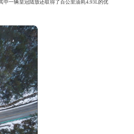
其中一辆皇冠陆放还取得了百公里油耗4.93L的优